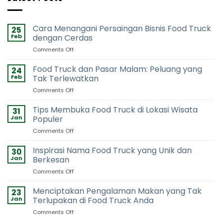
Cara Menangani Persaingan Bisnis Food Truck
25
Feb
dengan Cerdas
on
Comments Off
Cara
Menangani
Food Truck dan Pasar Malam: Peluang yang
24
Persaingan
Feb
Tak Terlewatkan
Bisnis
on
Comments Off
Food
Food
Truck
Truck
Tips Membuka Food Truck di Lokasi Wisata
dengan
31
dan
Cerdas
Jan
Populer
Pasar
on
Comments Off
Malam:
Tips
Peluang
Membuka
Inspirasi Nama Food Truck yang Unik dan
yang
30
Food
Tak
Jan
Berkesan
Truck
Terlewatkan
on
Comments Off
di
Inspirasi
Lokasi
Nama
Menciptakan Pengalaman Makan yang Tak
Wisata
23
Food
Populer
Jan
Terlupakan di Food Truck Anda
Truck
on
Comments Off
yang
Menciptakan
Unik