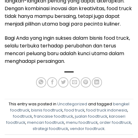
langkah-langkah penting yang dapat diterapkan.
Dengan kombinasi inovasi dan kreativitas, food truck
tidak hanya mampu bersaing, tetapi juga dapat
menjadi pilihan utama bagi para pecinta kuliner.
Bagi Anda yang ingin sukses dalam bisnis food truck,
selalu terbuka terhadap perubahan dan terus
mencari peluang baru adalah kunci utama dalam
menghadapi persaingan.
This entry was posted in
Uncategorized
and tagged
bengkel
foodtruck
,
bisnis foodtruck
,
food truck
,
food truck indonesia
,
foodtruck
,
francaise foodtruck
,
jualan foodtruck
,
karoseri
foodtruck
,
mencari foodtruck
,
menu foodtruck
,
order foodtruck
,
strategi foodtruck
,
vendor foodtruck
.