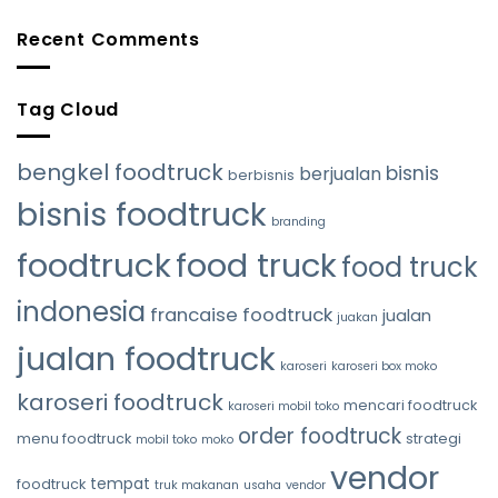
Pengalaman
dan
Makan
Recent Comments
Berkesan
yang
Tak
Terlupakan
Tag Cloud
di
Food
Truck
Anda
bengkel foodtruck
bisnis
berjualan
berbisnis
bisnis foodtruck
branding
foodtruck
food truck
food truck
indonesia
francaise foodtruck
jualan
juakan
jualan foodtruck
karoseri
karoseri box moko
karoseri foodtruck
mencari foodtruck
karoseri mobil toko
order foodtruck
menu foodtruck
strategi
mobil toko
moko
vendor
tempat
foodtruck
truk makanan
usaha
vendor