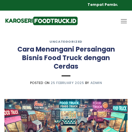
Skip
Tempat Pembuatan Food Tr
to
content
UNCATEGORIZED
Cara Menangani Persaingan
Bisnis Food Truck dengan
Cerdas
POSTED ON
25 FEBRUARY 2025
BY
ADMIN